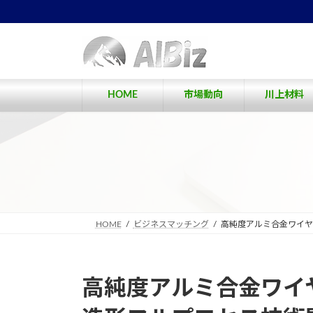
コ
ナ
ン
ビ
テ
ゲ
ン
ー
ツ
シ
へ
ョ
HOME
市場動向
川上材料
ス
ン
キ
に
ッ
移
プ
動
HOME
ビジネスマッチング
高純度アルミ合金ワイヤ
高純度アルミ合金ワイ