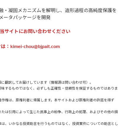
融・凝固メカニズムを解明し、造形過程の高純度保護を
メータパッケージを開発
当サイトにお問い合わせください
imei-chou@bjpait.com
語に翻訳してお届けしています（情報源は問い合わせ可）。
味するものではなく、必ずしも正確性・信頼性を保証するものではありま
著作権は、原権利者に帰属します。本サイトおよび原権利者の許諾を得ず
または引用によって生じた民事上の紛争、行政上の処理、およびその他の損
事は、いかなる投資助言を行うものではなく、投資案件についての助言とし