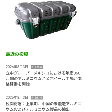
最近の投稿
2026年8月3日
川下製品
立中グループ：メキシコにおける年産360
万個のアルミニウム合金ホイール工場が本
格稼働を開始
2026年8月3日
川上材料
税関総署：上半期、中国の未鍛造アルミニ
ウムおよびアルミニウム製品の輸出