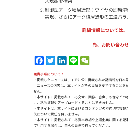
ス規範を構築
制御型アーク積層造形：ワイヤの即時溶
実現、さらにアーク積層造形の工法パラ
詳細情報については、
尚、お問い合わせは：k
Fa
T
Li
Li
W
ce
w
n
n
e
免責事項について：
b
itt
ke
e
C
・掲載したニュースは、すでに公に発表された諸情報を日本
o
er
dI
h
ニュースの内容は、本サイトがその見解を支持することを意
せん。
o
n
at
・本サイトに掲載されている文章、画像、音声、映像などの
に、私的複製やアップロードすることはできません。
k
・本サイトは、本サイトにおけるコンテンツの不適切な複製
失について責任を負いません。
・本サイトに掲載されている資本市場や上場企業に関する記
て利用する場合は、自らの責任で行ってください。