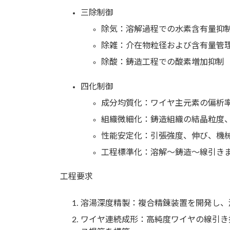
三除制御
除気：溶解過程での水素含有量抑
除雑：介在物粒径および含有量管
除酸：鋳造工程での酸素増加抑制
四化制御
成分均質化：ワイヤ主元素の偏析
組織微細化：鋳造組織の結晶粒度
性能安定化：引張強度、伸び、機
工程標準化：溶解～鋳造～線引き
工程要求
溶湯深度精製：複合精錬装置を開発し、
ワイヤ連続成形：高純度ワイヤの線引き