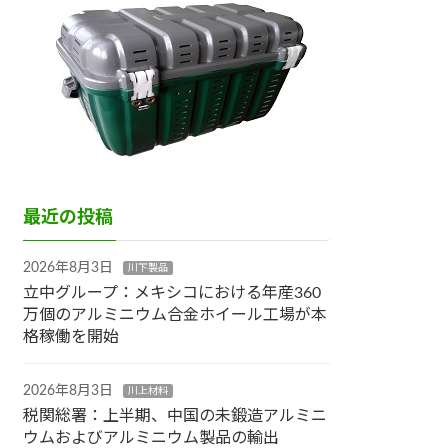
最近の投稿
2026年8月3日
川下製品
立中グループ：メキシコにおける年産360
万個のアルミニウム合金ホイール工場が本
格稼働を開始
2026年8月3日
川上材料
税関総署：上半期、中国の未鍛造アルミニ
ウムおよびアルミニウム製品の輸出