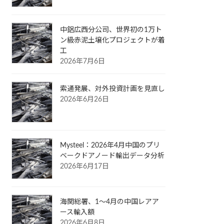
中鋁広西分公司、世界初の1万ト
ン級赤泥土壌化プロジェクトが着
工
2026年7月6日
索通発展、対外投資計画を見直し
2026年6月26日
Mysteel：2026年4月中国のプリ
ベークドアノード輸出データ分析
2026年6月17日
海関総署、1～4月の中国レアア
ース輸入額
2026年6月8日