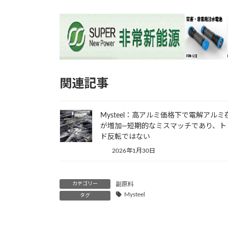
関連記事
Mysteel：高アルミ価格下で電解アルミ
が増加―短期的なミスマッチであり、ト
ド反転ではない
2026年1月30日
カテゴリー
副原料
Mysteel
タグ