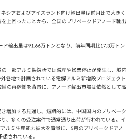
ネシアおよびアイスランド向け輸出量は前月比で大きく
幅を上回ったことから、全国のプリベークドアノード輸出
ド輸出量は91.66万トンとなり、前年同期比17.3万トン
の一部アルミ製錬所では減産や操業停止が発生し、域内
海外各地で計画されている電解アルミ新増設プロジェクト
設備の再稼働を背景に、アノード輸出市場は依然として高
き増加する見通し。短期的には、中国国内のプリベーク
おり、多くの受注案件で通常通り出荷が行われている。イ
アルミ生産能力拡大を背景に、5月のプリベークドアノ
と予想されている。