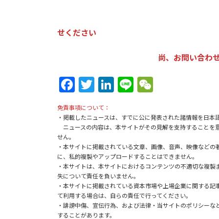
せください
尚、お問い合わせは：k
Fa
T
Li
Li
W
ce
w
n
n
e
免責事項について：
b
itt
ke
e
C
・掲載したニュースは、すでに公に発表された諸情報を日本
o
er
dI
h
ニュースの内容は、本サイトがその見解を支持することを意
せん。
o
n
at
・本サイトに掲載されている文章、画像、音声、映像などの
に、私的複製やアップロードすることはできません。
k
・本サイトは、本サイトにおけるコンテンツの不適切な複製
失について責任を負いません。
・本サイトに掲載されている資本市場や上場企業に関する記
て利用する場合は、自らの責任で行ってください。
・誹謗中傷、宣伝行為、および法律・当サイトのポリシーな
することがあります。