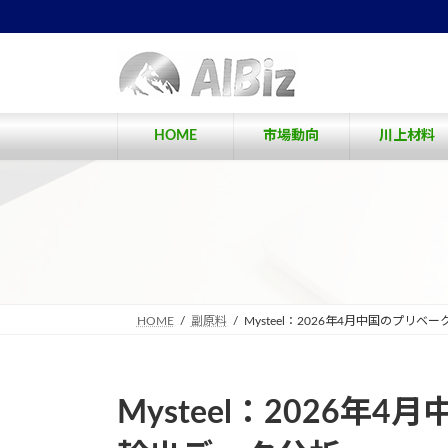
コ
ナ
ン
ビ
テ
ゲ
ン
ー
ツ
シ
へ
ョ
HOME
市場動向
川上材料
ス
ン
キ
に
ッ
移
プ
動
HOME
副原料
Mysteel：2026年4月中国のプリ
Mysteel：2026