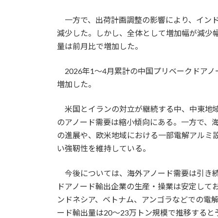
一方で、出荷計画調整の影響により、インド
減少した。しかし、全体として増加幅が減少
量は前月比で増加した。
2026年1～4月累計の中国プリベークドアノー
増加した。
米国とイランの対立が継続する中、中東地域
のアノード需要は縮小傾向にある。一方で、
の進展や、欧米地域における一部電解アルミ
い強靭性を維持している。
今後については、海外アノード需要は引き続
ドアノード輸出企業の生産・操業は安定して
ンドネシア、ベトナム、アンゴラなどでの電解
ード輸出量は20～23万トン規模で推移する