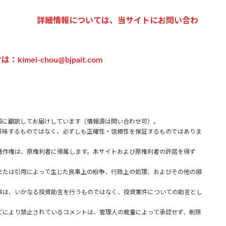
詳細情報については、当サイトにお問い合わ
imei-chou@bjpait.com
語に翻訳してお届けしています（情報源は問い合わせ可）。
味するものではなく、必ずしも正確性・信頼性を保証するものではありま
著作権は、原権利者に帰属します。本サイトおよび原権利者の許諾を得ず
または引用によって生じた民事上の紛争、行政上の処理、およびその他の損
事は、いかなる投資助言を行うものではなく、投資案件についての助言とし
どにより禁止されているコメントは、管理人の裁量によって承認せず、削除