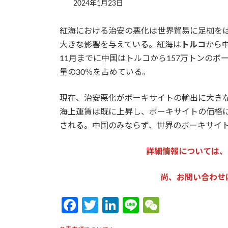
2024年1月23日
紅海における治安の悪化は世界貿易に足枷を
大きな影響を与えている。紅海は
トルコ
から
11月までに中国はトルコから157万トンのボ
量の30％を占めている。
現在、治安悪化がボーキサイトの輸出に大き
海上運賃は既に上昇し、ボーキサイトの価格に
される。中国のみならず、世界のボーキサイ
詳細情報については、
尚、お問い合わせは：so
Fa
T
Li
Li
W
ce
w
n
n
e