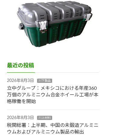
最近の投稿
2026年8月3日
川下製品
立中グループ：メキシコにおける年産360
万個のアルミニウム合金ホイール工場が本
格稼働を開始
2026年8月3日
川上材料
税関総署：上半期、中国の未鍛造アルミニ
ウムおよびアルミニウム製品の輸出