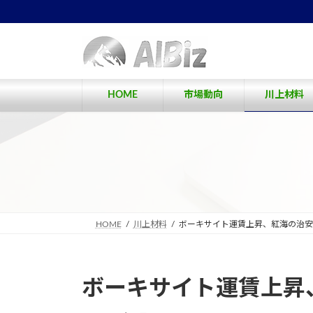
コ
ナ
ン
ビ
テ
ゲ
ン
ー
ツ
シ
へ
ョ
HOME
市場動向
川上材料
ス
ン
キ
に
ッ
移
プ
動
HOME
川上材料
ボーキサイト運賃上昇、紅海の治安
ボーキサイト運賃上昇