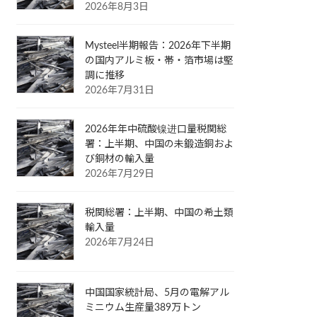
2026年8月3日
Mysteel半期報告：2026年下半期
の国内アルミ板・帯・箔市場は堅
調に推移
2026年7月31日
2026年年中硫酸镍进口量税関総
署：上半期、中国の未鍛造銅およ
び銅材の輸入量
2026年7月29日
税関総署：上半期、中国の希土類
輸入量
2026年7月24日
中国国家統計局、5月の電解アル
ミニウム生産量389万トン