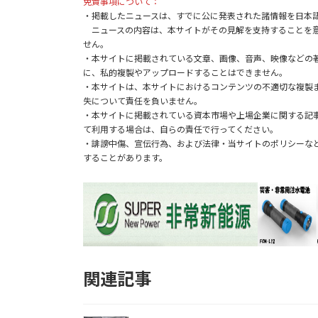
免責事項について：
b
itt
ke
e
C
・掲載したニュースは、すでに公に発表された諸情報を日本
o
er
dI
h
ニュースの内容は、本サイトがその見解を支持することを意
せん。
o
n
at
・本サイトに掲載されている文章、画像、音声、映像などの
に、私的複製やアップロードすることはできません。
k
・本サイトは、本サイトにおけるコンテンツの不適切な複製
失について責任を負いません。
・本サイトに掲載されている資本市場や上場企業に関する記
て利用する場合は、自らの責任で行ってください。
・誹謗中傷、宣伝行為、および法律・当サイトのポリシーな
することがあります。
関連記事