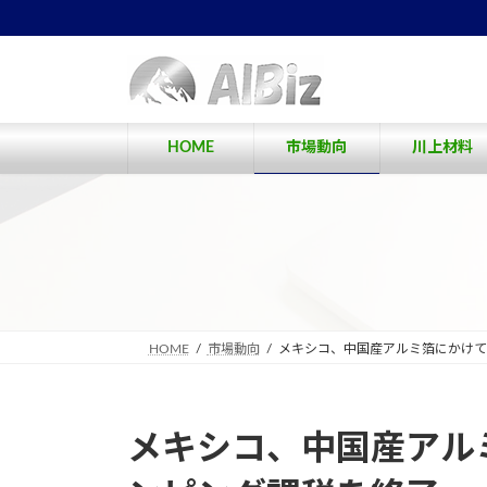
コ
ナ
ン
ビ
テ
ゲ
ン
ー
ツ
シ
へ
ョ
HOME
市場動向
川上材料
ス
ン
キ
に
ッ
移
プ
動
HOME
市場動向
メキシコ、中国産アルミ箔にかけて
メキシコ、中国産アル