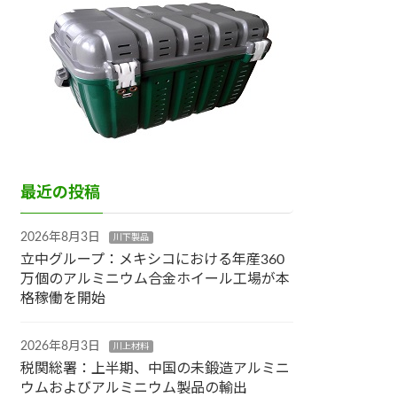
最近の投稿
2026年8月3日
川下製品
立中グループ：メキシコにおける年産360
万個のアルミニウム合金ホイール工場が本
格稼働を開始
2026年8月3日
川上材料
税関総署：上半期、中国の未鍛造アルミニ
ウムおよびアルミニウム製品の輸出