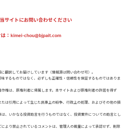
当サイトにお問い合わせください
imei-chou@bjpait.com
語に翻訳してお届けしています（情報源は問い合わせ可）。
味するものではなく、必ずしも正確性・信頼性を保証するものではありま
著作権は、原権利者に帰属します。本サイトおよび原権利者の許諾を得ず
または引用によって生じた民事上の紛争、行政上の処理、およびその他の損
事は、いかなる投資助言を行うものではなく、投資案件についての助言とし
どにより禁止されているコメントは、管理人の裁量によって承認せず、削除