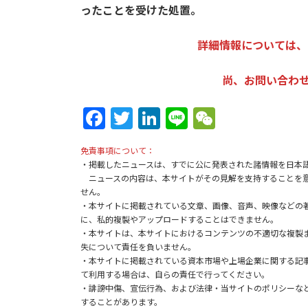
ったことを受けた処置。
詳細情報については、
尚、お問い合わせは：k
Fa
T
Li
Li
W
ce
w
n
n
e
免責事項について：
b
itt
ke
e
C
・掲載したニュースは、すでに公に発表された諸情報を日本
o
er
dI
h
ニュースの内容は、本サイトがその見解を支持することを意
せん。
o
n
at
・本サイトに掲載されている文章、画像、音声、映像などの
に、私的複製やアップロードすることはできません。
k
・本サイトは、本サイトにおけるコンテンツの不適切な複製
失について責任を負いません。
・本サイトに掲載されている資本市場や上場企業に関する記
て利用する場合は、自らの責任で行ってください。
・誹謗中傷、宣伝行為、および法律・当サイトのポリシーな
することがあります。