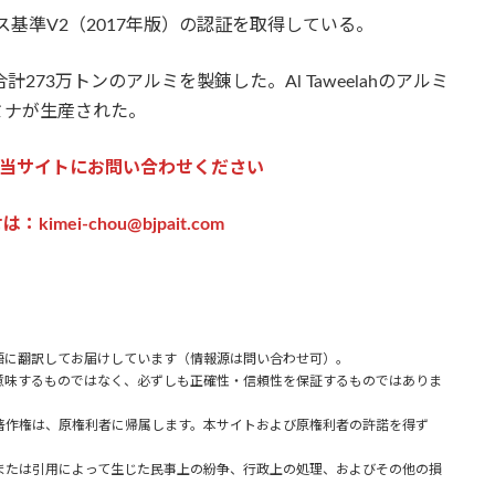
ンス基準V2（2017年版）の認証を取得している。
Aliで合計273万トンのアルミを製錬した。Al Taweelahのアルミ
ルミナが生産された。
当サイトにお問い合わせください
imei-chou@bjpait.com
語に翻訳してお届けしています（情報源は問い合わせ可）。
味するものではなく、必ずしも正確性・信頼性を保証するものではありま
著作権は、原権利者に帰属します。本サイトおよび原権利者の許諾を得ず
または引用によって生じた民事上の紛争、行政上の処理、およびその他の損