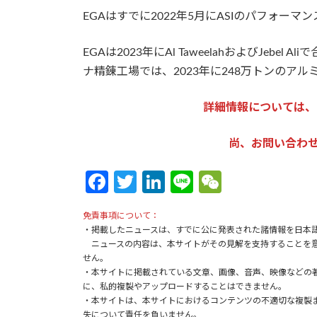
EGAはすでに2022年5月にASIのパフォーマ
EGAは2023年にAl TaweelahおよびJebel 
ナ精錬工場では、2023年に248万トンのア
詳細情報については、
尚、お問い合わせは：k
Fa
T
Li
Li
W
ce
w
n
n
e
免責事項について：
b
itt
ke
e
C
・掲載したニュースは、すでに公に発表された諸情報を日本
o
er
dI
h
ニュースの内容は、本サイトがその見解を支持することを意
せん。
o
n
at
・本サイトに掲載されている文章、画像、音声、映像などの
に、私的複製やアップロードすることはできません。
k
・本サイトは、本サイトにおけるコンテンツの不適切な複製
失について責任を負いません。