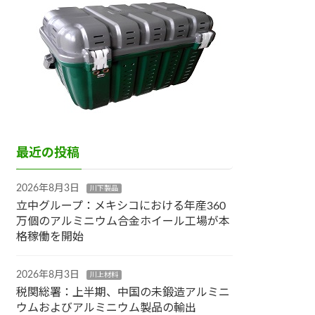
最近の投稿
2026年8月3日
川下製品
立中グループ：メキシコにおける年産360
万個のアルミニウム合金ホイール工場が本
格稼働を開始
2026年8月3日
川上材料
税関総署：上半期、中国の未鍛造アルミニ
ウムおよびアルミニウム製品の輸出