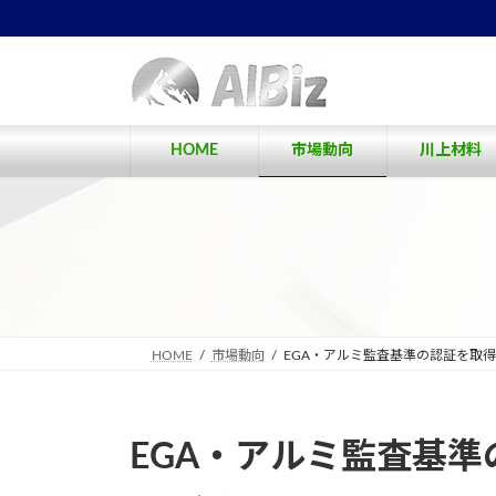
コ
ナ
ン
ビ
テ
ゲ
ン
ー
ツ
シ
へ
ョ
HOME
市場動向
川上材料
ス
ン
キ
に
ッ
移
プ
動
HOME
市場動向
EGA・アルミ監査基準の認証を取得
EGA・アルミ監査基準