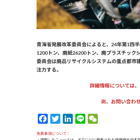
青海省発展改革委員会によると、24年第1四半
1200トン、廃紙26200トン、廃プラスチック
委員会は廃品リサイクルシステムの重点都市
注力する。
詳細情報については、
尚、お問い合わせは：k
Fa
T
Li
Li
W
ce
w
n
n
e
免責事項について：
b
itt
ke
e
C
・掲載したニュースは、すでに公に発表された諸情報を日本