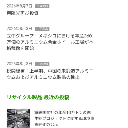
2026年8月7日
市場動向
東陽光再び投資
2026年8月3日
川下製品
立中グループ：メキシコにおける年産360
万個のアルミニウム合金ホイール工場が本
格稼働を開始
2026年8月3日
川上材料
税関総署：上半期、中国の未鍛造アルミニ
ウムおよびアルミニウム製品の輸出
リサイクル製品:最近の投稿
重慶国開社の年産10万トンの再
生銅プロジェクトに関する環境影
響評価の公示