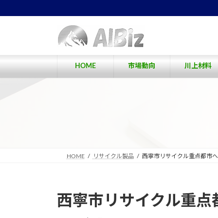
コ
ナ
ン
ビ
テ
ゲ
ン
ー
ツ
シ
へ
ョ
HOME
市場動向
川上材料
ス
ン
キ
に
ッ
移
プ
動
HOME
リサイクル製品
西寧市リサイクル重点都市へ
西寧市リサイクル重点