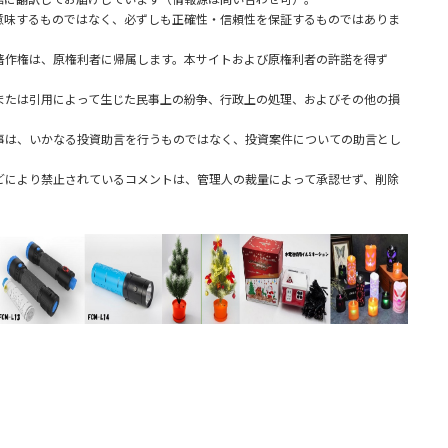
味するものではなく、必ずしも正確性・信頼性を保証するものではありま
著作権は、原権利者に帰属します。本サイトおよび原権利者の許諾を得ず
または引用によって生じた民事上の紛争、行政上の処理、およびその他の損
事は、いかなる投資助言を行うものではなく、投資案件についての助言とし
どにより禁止されているコメントは、管理人の裁量によって承認せず、削除