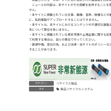
o
er
dI
h
ニュースの内容は、本サイトがその見解を支持することを意
せん。
o
n
at
・本サイトに掲載されている文章、画像、音声、映像などの
に、私的複製やアップロードすることはできません。
k
・本サイトは、本サイトにおけるコンテンツの不適切な複製
失について責任を負いません。
・本サイトに掲載されている資本市場や上場企業に関する記
て利用する場合は、自らの責任で行ってください。
・誹謗中傷、宣伝行為、および法律・当サイトのポリシーな
することがあります。
カテゴリー
リサイクル製品
タグ
廃品リサイクルシステム