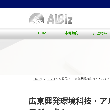
コ
ナ
ン
ビ
テ
ゲ
ン
ー
ツ
シ
へ
ョ
HOME
市場動向
川上材料
ス
ン
キ
に
ッ
移
プ
動
HOME
リサイクル製品
広東興発環境科技・アルミド
広東興発環境科技・ア