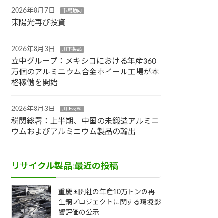
2026年8月7日
市場動向
東陽光再び投資
2026年8月3日
川下製品
立中グループ：メキシコにおける年産360
万個のアルミニウム合金ホイール工場が本
格稼働を開始
2026年8月3日
川上材料
税関総署：上半期、中国の未鍛造アルミニ
ウムおよびアルミニウム製品の輸出
リサイクル製品:最近の投稿
重慶国開社の年産10万トンの再
生銅プロジェクトに関する環境影
響評価の公示