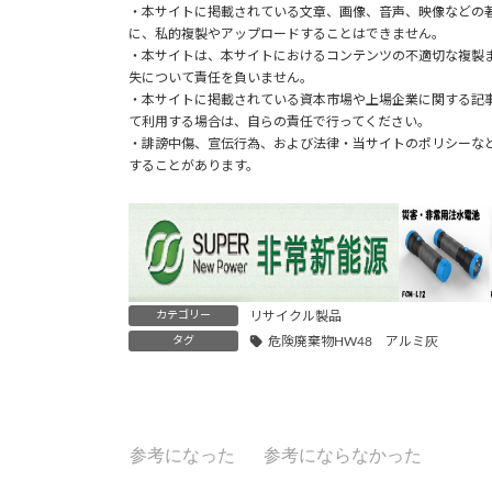
o
n
at
・本サイトに掲載されている文章、画像、音声、映像などの
に、私的複製やアップロードすることはできません。
k
・本サイトは、本サイトにおけるコンテンツの不適切な複製
失について責任を負いません。
・本サイトに掲載されている資本市場や上場企業に関する記
て利用する場合は、自らの責任で行ってください。
・誹謗中傷、宣伝行為、および法律・当サイトのポリシーな
することがあります。
カテゴリー
リサイクル製品
タグ
危険廃棄物HW48 アルミ灰
参考になった
参考にならなかった