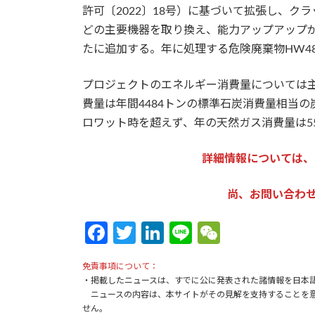
許可〔2022〕18号）に基づいて拡張し、
どの主要機器を取り換え、能力アップアップ
たに追加する。年に処理する危険廃棄物HW48の
プロジェクトのエネルギー消費量については
費量は年間4484トンの標準石炭消費量相当の
ロワット時を超えず、年の天然ガス消費量は5
詳細情報については、
尚、お問い合わせは：k
Fa
T
Li
Li
W
ce
w
n
n
e
免責事項について：
b
itt
ke
e
C
・掲載したニュースは、すでに公に発表された諸情報を日本
o
er
dI
h
ニュースの内容は、本サイトがその見解を支持することを意
せん。