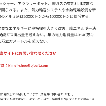
クラッシャー、アウラリーポット、排ガスの有効利用装置な
が図られる。また、気力輸送システムや余熱乾燥設備を新
アルミ灰は50000トンから100000トンに倍増する。
主要なエネルギー効率指標を大きく改善。総エネルギー消
炭酸ガス排出量を超えない。年の電力消費量は3140万キ
5万立方メートルを超えない。
当サイトにお問い合わせください
imei-chou@bjpait.com
語に翻訳してお届けしています（情報源は問い合わせ可）。
味するものではなく、必ずしも正確性・信頼性を保証するものではありま