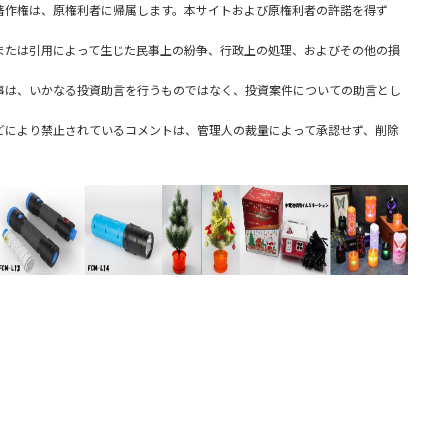
著作権は、原権利者に帰属します。本サイトおよび原権利者の許諾を得ず
または引用によって生じた民事上の紛争、行政上の処理、およびその他の損
事は、いかなる投資助言を行うものではなく、投資案件についての助言とし
どにより禁止されているコメントは、管理人の裁量によって承認せず、削除