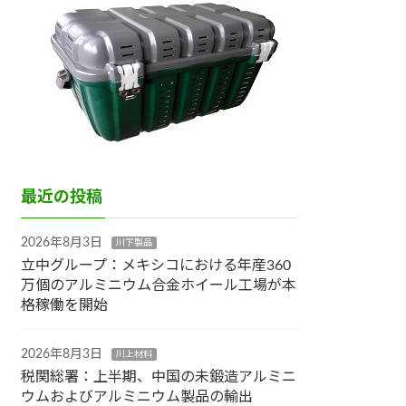
最近の投稿
2026年8月3日
川下製品
立中グループ：メキシコにおける年産360
万個のアルミニウム合金ホイール工場が本
格稼働を開始
2026年8月3日
川上材料
税関総署：上半期、中国の未鍛造アルミニ
ウムおよびアルミニウム製品の輸出