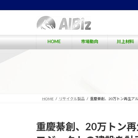
コ
ナ
ン
ビ
テ
ゲ
ン
ー
ツ
シ
へ
ョ
HOME
市場動向
川上材料
ス
ン
キ
に
ッ
移
プ
動
HOME
リサイクル製品
重慶綦創、20万トン再生ア
重慶綦創、20万トン