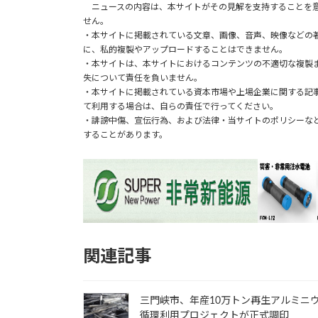
o
er
dI
h
ニュースの内容は、本サイトがその見解を支持することを意
せん。
o
n
at
・本サイトに掲載されている文章、画像、音声、映像などの
に、私的複製やアップロードすることはできません。
k
・本サイトは、本サイトにおけるコンテンツの不適切な複製
失について責任を負いません。
・本サイトに掲載されている資本市場や上場企業に関する記
て利用する場合は、自らの責任で行ってください。
・誹謗中傷、宣伝行為、および法律・当サイトのポリシーな
することがあります。
関連記事
三門峡市、年産10万トン再生アルミニ
循環利用プロジェクトが正式調印