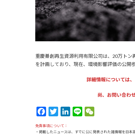
重慶綦創再生資源利用有限公司は、20万トン
を計画しており、現在、環境影響評価の公開
詳細情報については、
尚、お問い合わせは：k
Fa
T
Li
Li
W
ce
w
n
n
e
免責事項について：
b
itt
ke
e
C
・掲載したニュースは、すでに公に発表された諸情報を日本