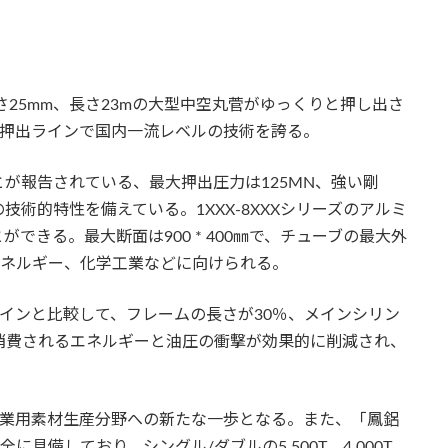
の厚さ25mm、長さ23mの大型中空丸菅がゆっくりと押し出さ
大型押出ラインで国内一流レベルの技術を誇る。
が報告されている、最大押出圧力は125MN、強い剛
術的特性を備えている。1XXX-8XXXシリーズのアルミ
できる。最大断面は900 * 400㎜で、チューブの最大外
エネルギー、化学工業などに向けられる。
形ラインと比較して、フレームの長さが30％、メインシリン
消費されるエネルギーと油圧の衝撃が効果的に削減され、
の産業用素材生産分野への新たな一歩となる。また、「鳳鋁
完全に具備しており、シングル/ダブルの5,500T、4,000T、