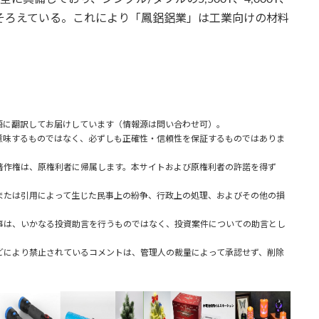
テムをそろえている。これにより「鳳鋁鋁業」は工業向けの材料
語に翻訳してお届けしています（情報源は問い合わせ可）。
味するものではなく、必ずしも正確性・信頼性を保証するものではありま
著作権は、原権利者に帰属します。本サイトおよび原権利者の許諾を得ず
または引用によって生じた民事上の紛争、行政上の処理、およびその他の損
事は、いかなる投資助言を行うものではなく、投資案件についての助言とし
どにより禁止されているコメントは、管理人の裁量によって承認せず、削除