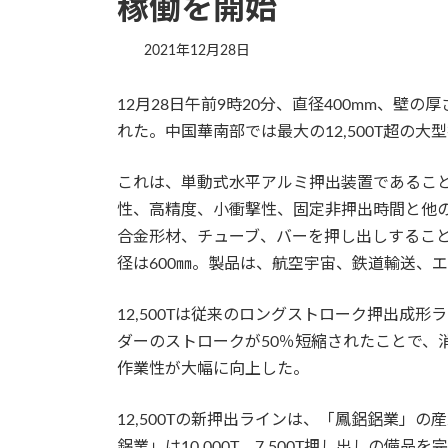
稼働を開始
2021年12月28日
12月28日午前9時20分、直径400mm、壁
れた。中国華南部では最大の12,500T超の
これは、単動式水平アルミ押出装置であること
性、高精度、小衝撃性、固定非押出時間と他の技
合金形材、チューブ、バーを押し出しすることが
径は600㎜。製品は、航空宇宙、鉄道輸送、
12,500Tは従来のロングストローク押出成
ダーのストロークが50％短縮されたことで、
作業性が大幅に向上した。
12,500Tの新押出ラインは、「鳳鋁鋁業」
鋁業」は10,000T、7,500T押し出しの備品を