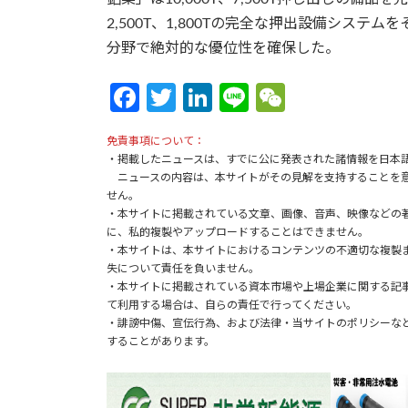
2,500T、1,800Tの完全な押出設備シス
分野で絶対的な優位性を確保した。
Fa
T
Li
Li
W
ce
w
n
n
e
免責事項について：
b
itt
ke
e
C
・掲載したニュースは、すでに公に発表された諸情報を日本
o
er
dI
h
ニュースの内容は、本サイトがその見解を支持することを意
せん。
o
n
at
・本サイトに掲載されている文章、画像、音声、映像などの
に、私的複製やアップロードすることはできません。
k
・本サイトは、本サイトにおけるコンテンツの不適切な複製
失について責任を負いません。
・本サイトに掲載されている資本市場や上場企業に関する記
て利用する場合は、自らの責任で行ってください。
・誹謗中傷、宣伝行為、および法律・当サイトのポリシーな
することがあります。