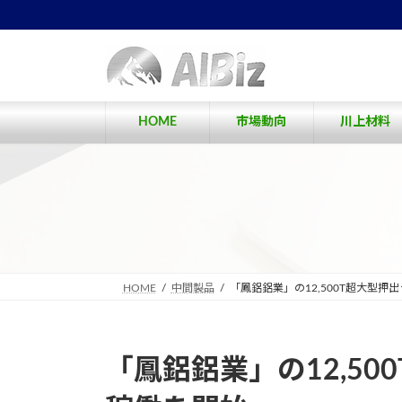
コ
ナ
ン
ビ
テ
ゲ
ン
ー
ツ
シ
へ
ョ
HOME
市場動向
川上材料
ス
ン
キ
に
ッ
移
プ
動
HOME
中間製品
「鳳鋁鋁業」の12,500T超大型
「鳳鋁鋁業」の12,5