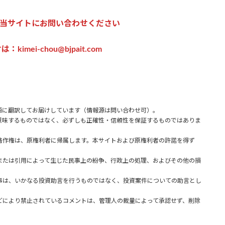
当サイトにお問い合わせください
imei-chou@bjpait.com
語に翻訳してお届けしています（情報源は問い合わせ可）。
味するものではなく、必ずしも正確性・信頼性を保証するものではありま
著作権は、原権利者に帰属します。本サイトおよび原権利者の許諾を得ず
または引用によって生じた民事上の紛争、行政上の処理、およびその他の損
事は、いかなる投資助言を行うものではなく、投資案件についての助言とし
どにより禁止されているコメントは、管理人の裁量によって承認せず、削除