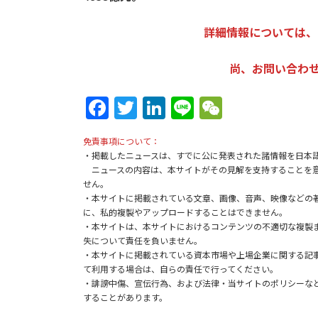
詳細情報については、
尚、お問い合わせは：k
Fa
T
Li
Li
W
ce
w
n
n
e
免責事項について：
b
itt
ke
e
C
・掲載したニュースは、すでに公に発表された諸情報を日本
o
er
dI
h
ニュースの内容は、本サイトがその見解を支持することを意
せん。
o
n
at
・本サイトに掲載されている文章、画像、音声、映像などの
に、私的複製やアップロードすることはできません。
k
・本サイトは、本サイトにおけるコンテンツの不適切な複製
失について責任を負いません。
・本サイトに掲載されている資本市場や上場企業に関する記
て利用する場合は、自らの責任で行ってください。
・誹謗中傷、宣伝行為、および法律・当サイトのポリシーな
することがあります。