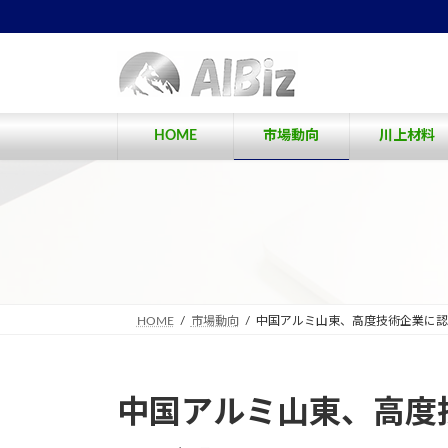
コ
ナ
ン
ビ
テ
ゲ
ン
ー
ツ
シ
へ
ョ
HOME
市場動向
川上材料
ス
ン
キ
に
ッ
移
プ
動
HOME
市場動向
中国アルミ山東、高度技術企業に認
中国アルミ山東、高度