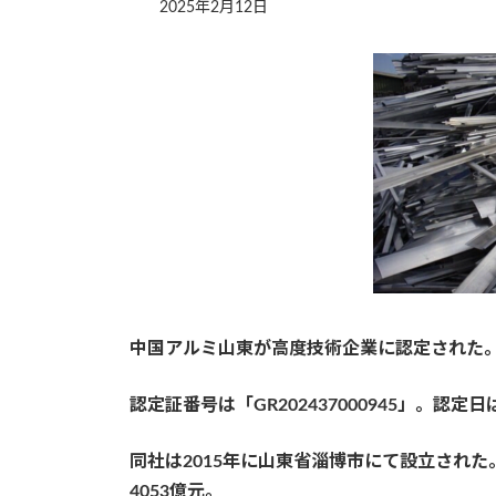
2025年2月12日
中
国アルミ山東が
高度技術企業に
認定された
認定証番号は「GR202437000945」。認定日
同社は2015年に山東省淄博市にて設立され
4053億元。